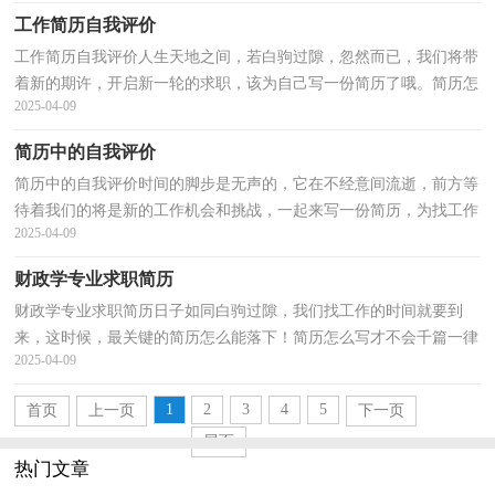
工作简历自我评价
工作简历自我评价人生天地之间，若白驹过隙，忽然而已，我们将带
着新的期许，开启新一轮的求职，该为自己写一份简历了哦。简历怎
2025-04-09
样写才能让人满意呢？以下是小编整理的工作简历自我评价...
简历中的自我评价
简历中的自我评价时间的脚步是无声的，它在不经意间流逝，前方等
待着我们的将是新的工作机会和挑战，一起来写一份简历，为找工作
2025-04-09
加油吧。但是简历要写什么内容才是恰当的呢？下面是小...
财政学专业求职简历
财政学专业求职简历日子如同白驹过隙，我们找工作的时间就要到
来，这时候，最关键的简历怎么能落下！简历怎么写才不会千篇一律
2025-04-09
呢？下面是小编为大家整理的财政学专业求职简历，仅供参考...
1
2
3
4
5
首页
上一页
下一页
尾页
热门文章