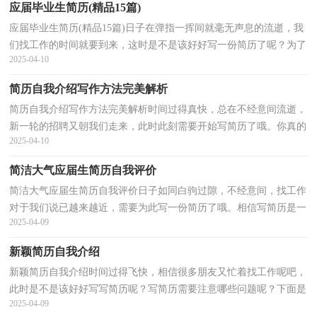
应届毕业生简历(精品15篇)
应届毕业生简历(精品15篇)日子在弹指一挥间就毫无声息的流逝，我
们找工作的时间就要到来，这时是不是该好好写一份简历了呢？为了
2025-04-10
让您不再为写简历头疼，下面是小编收集整理的应届毕...
简历自我介绍写作方法完美解析
简历自我介绍写作方法完美解析时间过得真快，总在不经意间流逝，
新一轮的招聘又朝我们走来，此时此刻需要开始写简历了哦。你真的
2025-04-10
懂得怎么写好简历吗？以下是小编整理的简历自我介绍...
简洁大气应届生简历自我评价
简洁大气应届生简历自我评价日子如同白驹过隙，不经意间，找工作
对于我们说已越来越近，需要为此写一份简历了哦。相信写简历是一
2025-04-09
个让许多人都头痛的问题，以下是小编帮大家整理的简...
新颖简历自我介绍
新颖简历自我介绍时间过得飞快，相信很多朋友又忙着找工作呢吧，
此时是不是该好好写写简历呢？写简历需要注意哪些问题呢？下面是
2025-04-09
小编为大家整理的新颖简历自我介绍，仅供参考，欢迎大家...