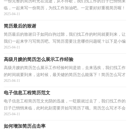
一份完整的简历时光在流逝，从不停歇，我们找工作的日子已悄悄来
临，一起来写一份简历，为找工作加油吧。一定要好好重视简历喔！
2025-04-11
以下是小编为大家整理的一份完整的简历，欢迎大家分享。...
简历最后的致谢
简历最后的致谢日子如同白驹过隙，我们找工作的时间就要到来，让
我们一起来学习写简历吧。写简历需要注意哪些问题呢？以下是小编
2025-04-11
整理的简历最后的致谢，供大家参考借鉴，希望可以帮助...
高级月嫂的简历怎么展示工作经验
高级月嫂的简历怎么展示工作经验时间是箭，去来迅疾，我们找工作
的时间就要到来，这时候，最关键的简历怎么能落下！简历怎么写才
2025-04-11
不会千篇一律呢？以下是小编整理的高级月嫂的简历怎么展...
电子信息工程简历范文
电子信息工程简历范文光阴的迅速，一眨眼就过去了，我们找工作的
日子已悄悄来临，此时此刻需要开始写简历了哦。简历怎么写才不会
2025-04-11
千篇一律呢？下面是小编帮大家整理的电子信息工程简...
如何增加简历点击率