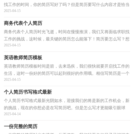
找工作的时间，你的简历写好了吗？但是简历要写什么内容才是恰当
2025-04-15
的呢？以下是小编为大家收集的简历自我评价精简，仅供参...
商务代表个人简历
商务代表个人简历时光飞逝，时间在慢慢推演，我们又将面临求职找
工作的挑战，这时候，最关键的简历怎么能落下！简历要怎么写？想
2025-04-15
必这让大家都很苦恼吧，以下是小编精心整理的商务代表个人...
英语教师简历模板
英语教师简历模板时间是箭，去来迅疾，我们很快就要开启找工作的
生活，这时一份好的简历可以起到很好的作用哦。相信写简历是一个
2025-04-15
让许多人都头痛的问题，下面是小编为大家整理的英语...
个人简历书写格式最新
个人简历书写格式最新光阴如水，迎接我们的将是新的工作机会，新
的挑战，现在的你想必是在写简历吧。但是怎么写才更能吸引眼球
2025-04-14
呢？下面是小编帮大家整理的个人简历书写格式最新，希望...
一份完整的简历