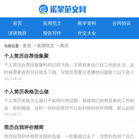
首页
实用范文
教学资料
合同协议
演讲致辞
报告写作
作文大全
首页
实用范文
简历
当前位置：
>
>
个人简历自荐信集聚
个人简历自荐信集聚时间过得飞快，又将迎来自己找工作的生活，这
时候需要提前写好简历了哦。写简历需要注意哪些问题呢？以下是小
2025-04-18
编整理的个人简历自荐信集聚，欢迎阅读，希望大家能够...
个人简历表格怎么做
个人简历表格怎么做日子如同白驹过隙，迎接我们的将是新的工作机
会，新的挑战，这时一份好的简历可以起到很好的作用哦。那么如何
2025-04-15
写简历才简练、明确呢？下面是小编精心整理的个人简...
简历自我评价精简
简历自我评价精简光阴的迅速，一眨眼就过去了，没想到也到了自己