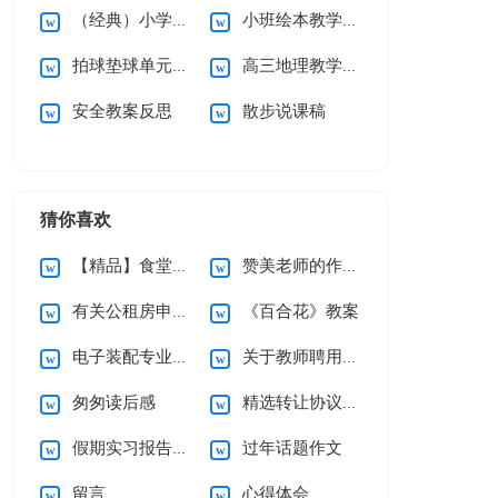
（经典）小学教学教案
小班绘本教学计划
拍球垫球单元教学计划
高三地理教学计划
安全教案反思
散步说课稿
猜你喜欢
【精品】食堂承包合同4篇
赞美老师的作文400字
有关公租房申请书5篇
《百合花》教案
电子装配专业求职信4篇
关于教师聘用合同范本
匆匆读后感
精选转让协议书三篇
假期实习报告汇总九篇
过年话题作文
留言
心得体会