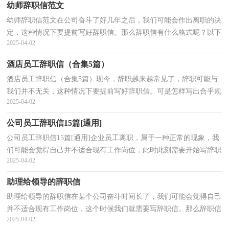
幼师辞职信范文
幼师辞职信范文在公司奋斗了好几年之后，我们可能会作出离职的决
定，这种情况下要提前写好辞职信。那么辞职信有什么格式呢？以下
2025-04-02
是小编精心整理的幼师辞职信范文，仅供参考，希望能够...
酒店员工辞职信（合集5篇）
酒店员工辞职信（合集5篇）现今，辞职越来越常见了，辞职可能与
我们并不无关，这种情况下要提前写好辞职信。可是怎样写出合乎规
2025-04-02
范的辞职信呢？下面是小编整理的酒店员工辞职信，欢迎大家...
公司员工辞职信15篇[通用]
公司员工辞职信15篇[通用]企业员工离职，属于一种正常的现象，我
们可能会觉得自己并不适合现有工作岗位，此时此刻需要开始写辞职
2025-04-02
信了。现在你是否对辞职信一筹莫展呢？下面是小编精...
助理给领导的辞职信
助理给领导的辞职信在某个公司奋斗时间长了，我们可能会觉得自己
并不适合现有工作岗位，这个时候我们就需要写辞职信。那么辞职信
2025-04-02
里该包含哪些内容呢？以下是小编为大家整理的助理...