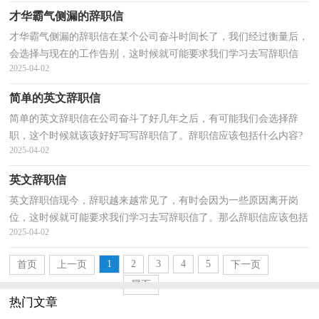
才华霸气侧漏的辞职信
才华霸气侧漏的辞职信在某个公司奋斗时间长了，我们经过衡量后，
会选择与现在的工作告别，这时候就可能要求我们学习去写辞职信
2025-04-02
了。我们该怎么写辞职信呢？下面是小编为大家收集的才...
简单的英文辞职信
简单的英文辞职信在公司奋斗了好几年之后，有可能我们会选择辞
职，这个时候就该该好好写写辞职信了。辞职信应该包括什么内容?
2025-04-02
下面是小编为大家收集的简单的英文辞职信，欢迎阅读，...
英文辞职信
英文辞职信现今，辞职越来越常见了，有时会因为一些原因离开岗
位，这时候就可能要求我们学习去写辞职信了。那么辞职信应该包括
2025-04-02
什么内容呢？下面是小编精心整理的英文辞职信，希望对大...
1
2
3
4
5
首页
上一页
下一页
尾页
热门文章