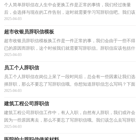
个人简单辞职信在人生中会更换工作是正常的事情，我们经过衡量
后，会选择与现在的工作告别，这时就需要学习写辞职信吧。我们该
2025-04-03
怎么去写辞职信呢？下面是小编为大家整理的个人简单辞...
超市收银员辞职信模板
超市收银员辞职信模板换工作是一件正常的事，我们会由于一些不得
已的原因而辞职，这个时候我们就需要写辞职信。辞职信应该包括什
2025-04-03
么内容?以下是小编为大家收集的超市收银员辞职...
员工个人辞职信
员工个人辞职信在岗位上呆了一段时间后，总会有一些因素让我们选
择辞职，那么不要忘了写辞职信哦。你想知道辞职信怎么写吗？下面
2025-04-03
是小编帮大家整理的员工个人辞职信，仅供参考，大家一...
建筑工程公司辞职信
建筑工程公司辞职信工作中，有人入职，自然有人辞职，我们或许会
因为一些原因离去，那么不要忘了写辞职信哦。我们该怎么去写辞职
2025-04-03
信呢？以下是小编整理的建筑工程公司辞职信，希望对大家...
医院护士辞职信借鉴材料