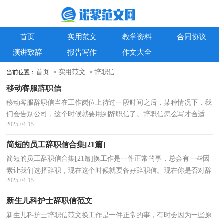
首页
实用范文
教学资料
合同协议
演讲致辞
报告写作
作文大全
首页
实用范文
辞职信
当前位置：
>
>
移动客服辞职信
移动客服辞职信当在工作岗位上待过一段时间之后，某种情况下，我
们会告别公司，这个时候就要用到辞职信了。辞职信怎么写才合适
2025-04-15
呢？下面是小编整理的移动客服辞职信，仅供参考，希望能够...
简短的员工辞职信合集[21篇]
简短的员工辞职信合集[21篇]换工作是一件正常的事，总会有一些因
素让我们选择辞职，现在这个时候就要备好辞职信。现在你是否对辞
2025-04-15
职信一筹莫展呢？以下是小编收集整理的简短的员工...
新生儿科护士辞职信范文
新生儿科护士辞职信范文换工作是一件正常的事，有时会因为一些原