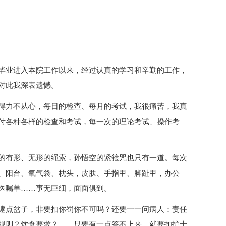
毕业进入本院工作以来，经过认真的学习和辛勤的工作，
对此我深表遗憾。
得力不从心，每日的检查、每月的考试，我很痛苦，我真
付各种各样的检查和考试，每一次的理论考试、操作考
的有形、无形的绳索，孙悟空的紧箍咒也只有一道。每次
、阳台、氧气袋、枕头，皮肤、手指甲、脚趾甲，办公
医嘱单……事无巨细，面面俱到。
逮点岔子，非要扣你罚你不可吗？还要一一问病人：责任
规则？饮食要求？……只要有一点答不上来，就要扣护士