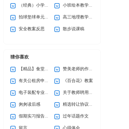
（经典）小学教学教案
小班绘本教学计划
拍球垫球单元教学计划
高三地理教学计划
安全教案反思
散步说课稿
猜你喜欢
【精品】食堂承包合同4篇
赞美老师的作文400字
有关公租房申请书5篇
《百合花》教案
电子装配专业求职信4篇
关于教师聘用合同范本
匆匆读后感
精选转让协议书三篇
假期实习报告汇总九篇
过年话题作文
留言
心得体会