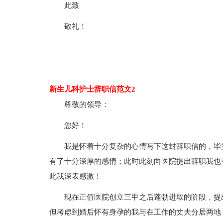
此致
敬礼！
新生儿科护士辞职信范文2
尊敬的领导：
您好！
我是怀着十分复杂的心情写下这封辞职信的，毕
有了十分深厚的感情；此时此刻向医院提出辞职我也
此我深表感激！
现在正值医院创立三甲之后蓬勃进取的阶段，提
但考虑到婚后怀有身孕的我与在工作的丈夫分居两地